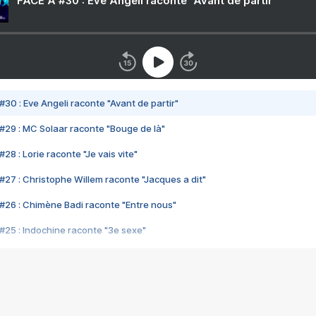
FACE A #30 : Eve Angeli raconte "Avant de partir"
#30 : Eve Angeli raconte "Avant de partir"
#29 : MC Solaar raconte "Bouge de là"
28 : Lorie raconte "Je vais vite"
#27 : Christophe Willem raconte "Jacques a dit"
#26 : Chimène Badi raconte "Entre nous"
#25 : Indochine raconte "3e sexe"
#24 : Zaho raconte "C'est chelou"
#23 : Patrick Bruel raconte "Au café des délices"
#22 : Kyo raconte "Le chemin"